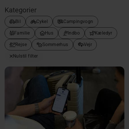
Kategorier
Bil
Cykel
Campingvogn
Familie
Hus
Indbo
Kæledyr
Rejse
Sommerhus
Vejr
Nulstil filter