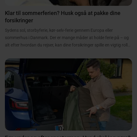
Klar til sommerferien? Husk også at pakke dine
forsikringer
Sydens sol, storbyferie, kør-selv-ferie gennem Europa eller
sommerhus i Danmark. Der er mange måder at holde ferie på – og
alt efter hvordan du rejser, kan dine forsikringer spille en vigtig rolle.
Inden du pakker kufferten, bilen eller strandtasken, er det derfor en
god idé at få styr på, hvordan du og familien er dækket, hvis uheldet
er ude. Her får du et hurtigt overblik over, hvad du med fordel kan
være opmærksom på, inden sommerferien begynder.