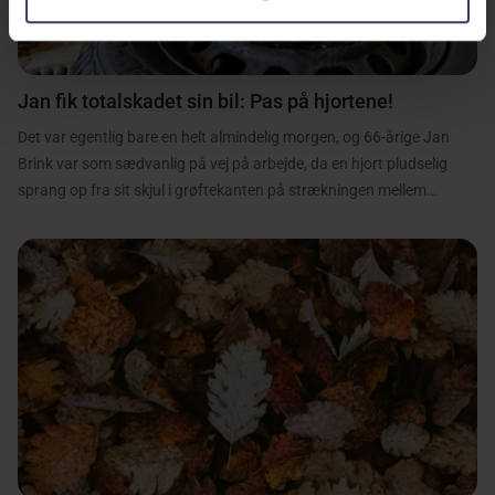
Jan fik totalskadet sin bil: Pas på hjortene!
Det var egentlig bare en helt almindelig morgen, og 66-årige Jan
Brink var som sædvanlig på vej på arbejde, da en hjort pludselig
sprang op fra sit skjul i grøftekanten på strækningen mellem
Vorbasse og Skovlund. Den uheldige situation kostede hjorten livet,
og Jans bil blev totalskadet.