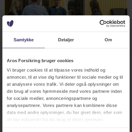
Samtykke
Detaljer
Om
Dig og din bil: Få mere tryghed som bilist
Aros Forsikring bruger cookies
Måske er du typen, der går ud og sparker dæk, måske er du først og
Vi bruger cookies til at tilpasse vores indhold og
fremmest optaget af sikkerhed eller måske skal du bare fra A til B?
annoncer, til at vise dig funktioner til sociale medier og til
Under alle omstændigheder er du formentlig optaget af, at din bil er
at analysere vores trafik. Vi deler også oplysninger om
til at stole på. Men du ved også som bilist, at der kan ske alt muligt
din brug af vores hjemmeside med vores partnere inden
på vejene fra uheld, motorstop, punktering eller pludselig sygdom.
for sociale medier, annonceringspartnere og
Sådanne uventede situationer kan du være forberedt på og forsikre
analysepartnere. Vores partnere kan kombinere disse
dig mod, hvis du har brug for ekstra tryghed.
data med andre oplysninger, du har givet dem, eller som
de har indsamlet fra din brug af deres tjenester.