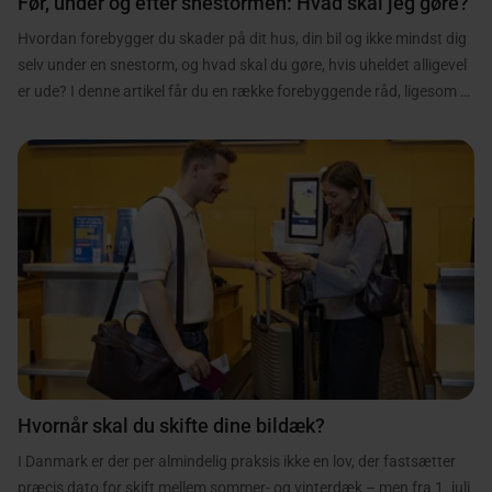
Før, under og efter snestormen: Hvad skal jeg gøre?
Hvordan forebygger du skader på dit hus, din bil og ikke mindst dig
selv under en snestorm, og hvad skal du gøre, hvis uheldet alligevel
er ude? I denne artikel får du en række forebyggende råd, ligesom vi
også guider dig til, hvordan du skal forholde dig, hvis uheldet er ude.
Hvornår skal du skifte dine bildæk?
I Danmark er der per almindelig praksis ikke en lov, der fastsætter
præcis dato for skift mellem sommer- og vinterdæk – men fra 1. juli