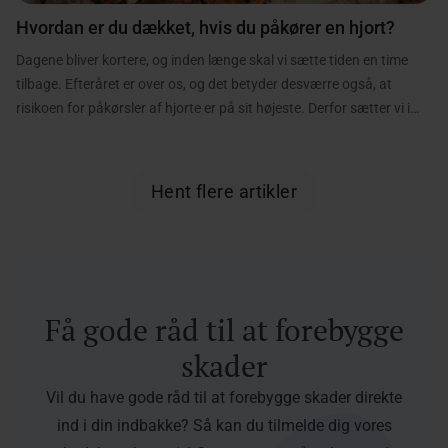
Hvordan er du dækket, hvis du påkører en hjort?
Dagene bliver kortere, og inden længe skal vi sætte tiden en time
tilbage. Efteråret er over os, og det betyder desværre også, at
risikoen for påkørsler af hjorte er på sit højeste. Derfor sætter vi i
denne artikel fokus på, hvordan du passer på både dig selv og
dyrene, når du færdes i trafikken, og hvad du skal gøre, hvis du
alligevel er uheldig og rammer en hjort.
Hent flere artikler
Få gode råd til at forebygge
skader
Vil du have gode råd til at forebygge skader direkte
ind i din indbakke? Så kan du tilmelde dig vores