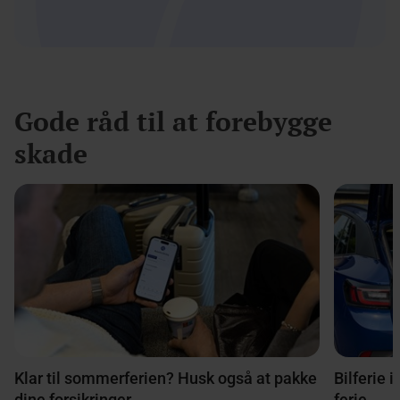
Gode råd til at forebygge
skade
Klar til sommerferien? Husk også at pakke
Bilferie i
dine forsikringer
ferie