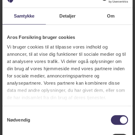
afbestillingsforsikring.
Samtykke
Detaljer
Om
Aros Forsikring bruger cookies
Vi bruger cookies til at tilpasse vores indhold og
Se alle vores forsikringer
annoncer, til at vise dig funktioner til sociale medier og til
at analysere vores trafik. Vi deler også oplysninger om
din brug af vores hjemmeside med vores partnere inden
for sociale medier, annonceringspartnere og
analysepartnere. Vores partnere kan kombinere disse
Der er så meget, du ikke
data med andre oplysninger, du har givet dem, eller som
kan være sikker på.
de har indsamlet fra din brug af deres tjenester.
Men du kan være sikker på
Samtykkevalg
os.
Nødvendig