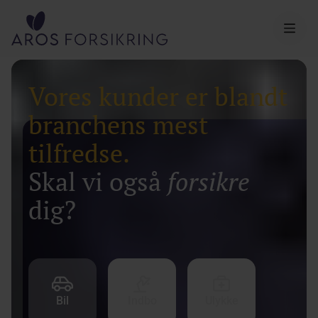
Aros Forsikring
Vores kunder er blandt
branchens mest
tilfredse.
Skal vi også
forsikre
dig?
Bil
Indbo
Ulykke