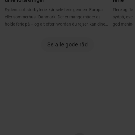
Sydens sol, storbyferie, kør-selv-ferie gennem Europa
Flere og fle
eller sommerhus i Danmark. Der er mange måder at
sydpå, over
holde ferie på – og alt efter hvordan du rejser, kan dine
god mening. 
forsikringer spille en vigtig rolle. Inden du pakker
køre langt i
kufferten, bilen eller strandtasken, er det derfor en god
selv-ferie i
Se alle gode råd
idé at få styr på, hvordan du og familien er dækket, hvis
det gælder 
uheldet er ude. Her får du et hurtigt overblik over, hvad
du med fordel kan være opmærksom på, inden
sommerferien begynder.