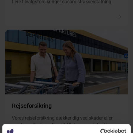
flere tilvalgsforsikringer såsom strakserstatning.
Rejseforsikring
Vores rejseforsikring dækker dig ved skader eller
sygdom på rejser af op til 60 dages varighed i
Europa eller verden. Du kan tilvælge