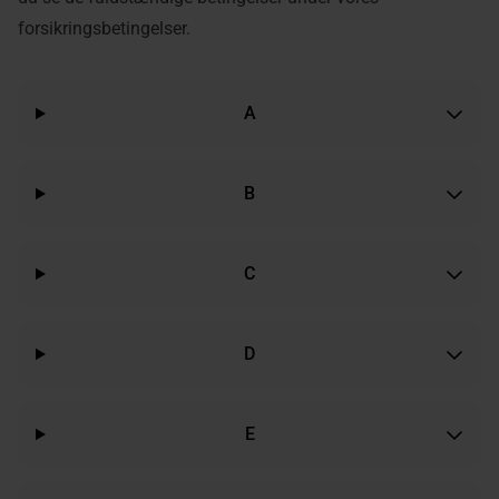
forsikringsbetingelser.
A
B
C
D
E