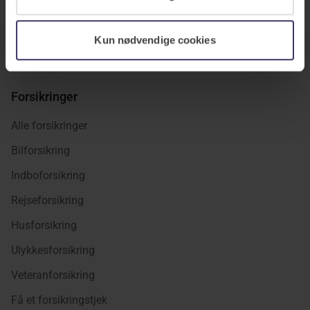
Kun nødvendige cookies
Forsikringer
Alle forsikringer
Bilforsikring
Indboforsikring
Rejseforsikring
Husforsikring
Ulykkesforsikring
Veteranforsikring
Få et forsikringstjek