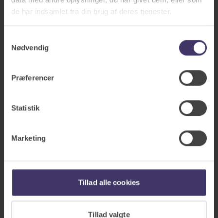
de har indsamlet fra din brug af deres tjenester.
Kontakt os
Samtykkevalg
Nødvendig
Præferencer
Statistik
Marketing
Tillad alle cookies
Tillad valgte