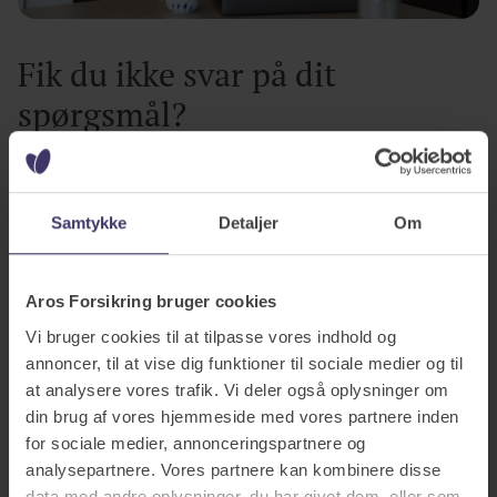
Fik du ikke svar på dit
spørgsmål?
Gå på opdagelse i vores spørgsmål og svar-univers og se,
om du kan finde svaret på dit spørgsmål.
Samtykke
Detaljer
Om
Se alle spørgsmål og svar
Aros Forsikring bruger cookies
Vi bruger cookies til at tilpasse vores indhold og
Har du brug for
personlig
annoncer, til at vise dig funktioner til sociale medier og til
rådgivning?
at analysere vores trafik. Vi deler også oplysninger om
din brug af vores hjemmeside med vores partnere inden
Hos Aros Forsikring sidder vi altid klar til at hjælpe
for sociale medier, annonceringspartnere og
dig, uanset om du har spørgsmål til dine
analysepartnere. Vores partnere kan kombinere disse
forsikringer, eller du ønsker hjælp til en skade.
data med andre oplysninger, du har givet dem, eller som