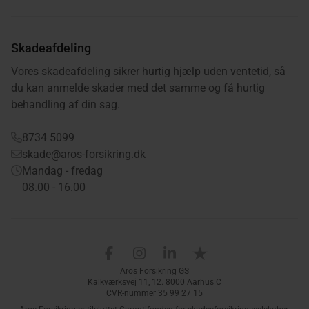
Skadeafdeling
Vores skadeafdeling sikrer hurtig hjælp uden ventetid, så
du kan anmelde skader med det samme og få hurtig
behandling af din sag.
8734 5099
skade@aros-forsikring.dk
Mandag - fredag
08.00 - 16.00
Aros Forsikring på Facebook
Aros Forsikring på Instagram
Aros Forsikring på LinkedIn
Aros Forsikring på Trus
Aros Forsikring GS
Kalkværksvej 11, 12. 8000 Aarhus C
CVR-nummer 35 99 27 15