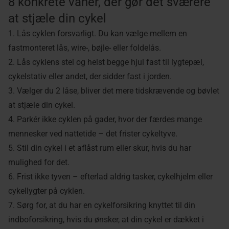
8 konkrete vaner, der gør det sværere
at stjæle din cykel
1. Lås cyklen forsvarligt. Du kan vælge mellem en
fastmonteret lås, wire-, bøjle- eller foldelås.
2. Lås cyklens stel og helst begge hjul fast til lygtepæl,
cykelstativ eller andet, der sidder fast i jorden.
3. Vælger du 2 låse, bliver det mere tidskrævende og bøvlet
at stjæle din cykel.
4. Parkér ikke cyklen på gader, hvor der færdes mange
mennesker ved nattetide – det frister cykeltyve.
5. Stil din cykel i et aflåst rum eller skur, hvis du har
mulighed for det.
6. Frist ikke tyven – efterlad aldrig tasker, cykelhjelm eller
cykellygter på cyklen.
7. Sørg for, at du har en cykelforsikring knyttet til din
indboforsikring, hvis du ønsker, at din cykel er dækket i