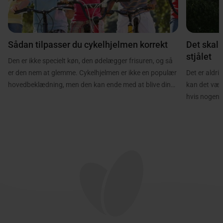
Sådan tilpasser du cykelhjelmen korrekt
Det skal 
stjålet
Den er ikke specielt køn, den ødelægger frisuren, og så
er den nem at glemme. Cykelhjelmen er ikke en populær
Det er aldrig
hovedbeklædning, men den kan ende med at blive din
kan det være
og familiens bedste ven, hvis uheldet er ude. Brug den –
hvis nogen ha
før det er for sent.
herunder, så
an og komme