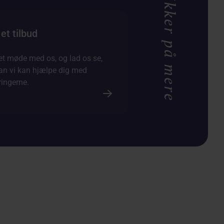
Vær sikker på mere
et tilbud
et møde med os, og lad os se,
an vi kan hjælpe dig med
ringerne.