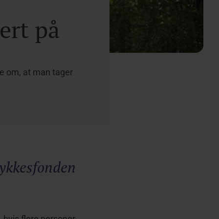
ert på
re om, at man tager
lykkesfonden
 hvis flere personer