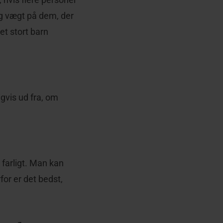
og vægt på dem, der
et stort barn
igvis ud fra, om
 farligt. Man kan
or er det bedst,