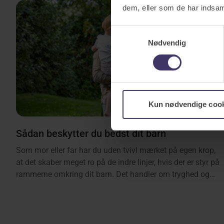
dem, eller som de har indsaml
Samtykkevalg
Nødvendig
Kun nødvendige coo
Sådan beskytter du bedst dit barn
Som mor eller far har du uden tvivl mærket på egen krop,
at det skaber meget ro på de indre linjer, hvis der er styr på
rammerne omkring dit barn. Det handler om tryghed og
sikkerhed. Måske er du fyldt op af en travl hverdag og har
ikke helt fået skabt dig et overblik over, hvordan du løfter
trygheden op på næste niveau. En af brikkerne hedder
forsikringer, fordi du den vej rundt kan få etableret et