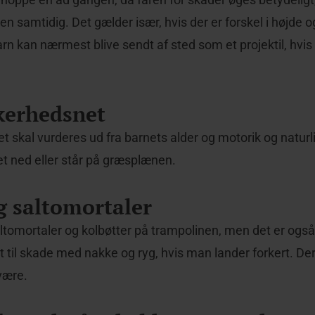
n samtidig. Det gælder især, hvis der er forskel i højde 
rn kan nærmest blive sendt af sted som et projektil, hvis 
kkerhedsnet
t skal vurderes ud fra barnets alder og motorik og naturl
et ned eller står på græsplænen.
ig saltomortaler
saltomortaler og kolbøtter på trampolinen, men det er også
il skade med nakke og ryg, hvis man lander forkert. Derf
være.