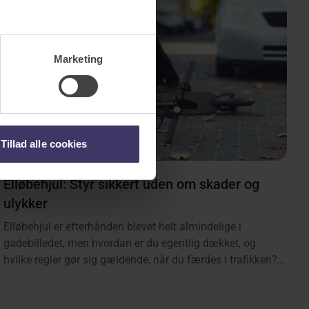
Marketing
Tillad alle cookies
Elløbehjul: Styr sikkert uden om skader og
ulykker
Elløbehjul er efterhånden blevet helt almindelige i
gadebilledet, men hvordan er du egentlig dækket, og
hvilke regler gør sig gældende, når du færdes i trafikken?
Læs med her, hvor vi gennemgår alle de ting, du bør vide,
inden du suser hen ad cykelstien på dit elløbehjul.