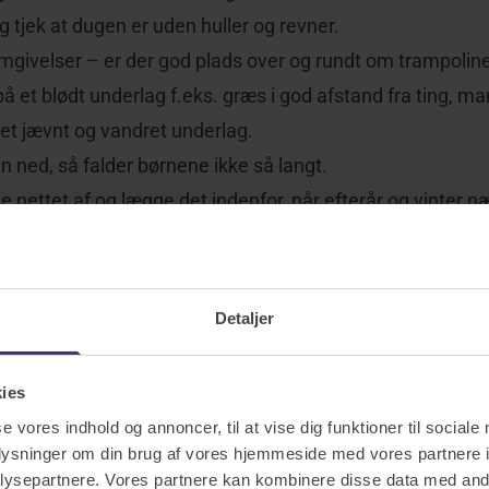
og tjek at dugen er uden huller og revner.
mgivelser – er der god plads over og rundt om trampolin
å et blødt underlag f.eks. græs i god afstand fra ting, man
et jævnt og vandret underlag.
n ned, så falder børnene ikke så langt.
e nettet af og lægge det indenfor, når efterår og vinter n
mmen til underlaget, så den ikke blæser væk ved vindstød
r for stormskader med trampoliner – er du i tvivl – er du 
Detaljer
fon
7010 4222
.
kies
se vores indhold og annoncer, til at vise dig funktioner til sociale
oplysninger om din brug af vores hjemmeside med vores partnere i
ysepartnere. Vores partnere kan kombinere disse data med andr