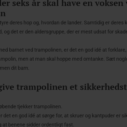
er seks år skal have en voksen
en
tyre deres hop og, hvordan de lander. Samtidig er deres 
d, og det er den aldersgruppe, der er mest udsat for ska
 barnet ved trampolinen, er det en god idé at forklare, 
rampolin, men at man skal hoppe med omtanke. Sæt nogle 
men dit barn.
give trampolinen et sikkerhedst
 løbende tjekker trampolinen.
 det en god idé at sørge for, at skruer og kantpuder er s
 at benene sidder ordentligt fast.