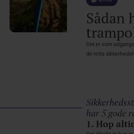
Sådan h
trampo
Det er som udgangsp
de rette sikkerhedsf
Sikkerhedss
har 5 gode 
1. Hop alt
Det ideelle er kun a