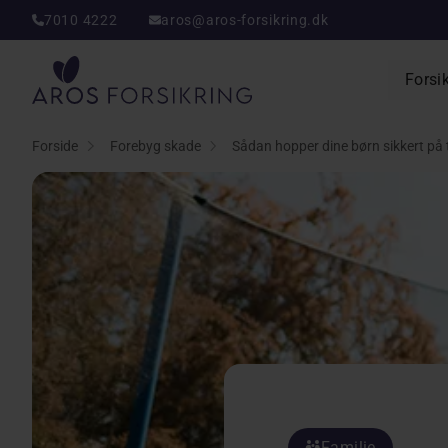
7010 4222
aros@aros-forsikring.dk
Aros Forsikring
Forsi
Forside
Forebyg skade
Sådan hopper dine børn sikkert på
Familie