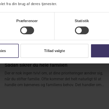
et fra din brug af deres tjenester.
Præferencer
Statistik
kies
Tillad valgte
Sådan sikrer du hele familien
Der er nok ingen tvivl om, at dine prioriteringer ændrer sig,
når du stifter familie. Ofte kommer det helt naturligt til at
handle om børnenes og familiens behov. Det handler om
at skabe rammerne for hurtig hjælp og økonomisk tryghed
både i hverdagen her og nu – men jo også på den lidt
længere bane.