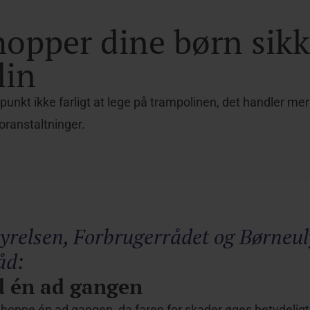
opper dine børn sikk
lin
unkt ikke farligt at lege på trampolinen, det handler me
oranstaltninger.
tyrelsen, Forbrugerrådet og Børneu
råd:
id én ad gangen
t hoppe én ad gangen, da faren for skader øges betydeligt,