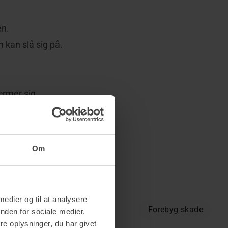
en.
 kan slå sig på.
ærmer sig.
 eller storm.
velkommen til at
Om
 medier og til at analysere
Forebyg skade
nden for sociale medier,
e oplysninger, du har givet