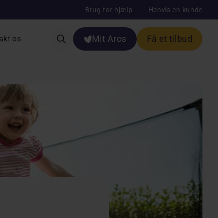
Brug for hjælp
Henvis en kunde
Mit Aros
Få et tilbud
akt os