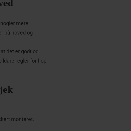
 ved
knogler mere
der på hoved og
at det er godt og
klare regler for hop
jek
ikkert monteret.