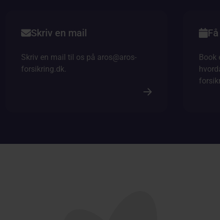
Skriv en mail
Få 
Skriv en mail til os på aros@aros-
Book 
forsikring.dk.
hvord
forsik