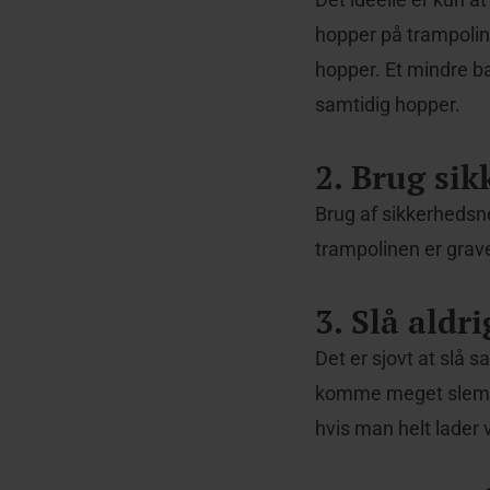
hopper på trampoline
hopper. Et mindre ba
samtidig hopper.
2. Brug si
Brug af sikkerhedsne
trampolinen er grav
3. Slå aldr
Det er sjovt at slå 
komme meget slemt t
hvis man helt lader 