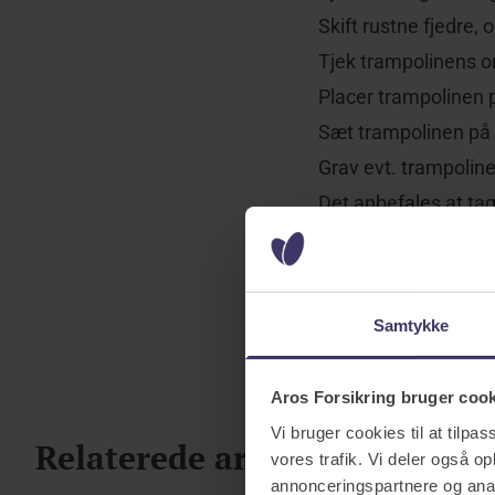
Skift rustne fjedre, 
Tjek trampolinens o
Placer trampolinen p
Sæt trampolinen på 
Grav evt. trampoline
Det anbefales at tag
Fastgør samtidig ra
Der er særlige regle
Samtykke
kontakte os på tele
Aros Forsikring bruger coo
Vi bruger cookies til at tilpas
Relaterede artikler
vores trafik. Vi deler også 
annonceringspartnere og anal