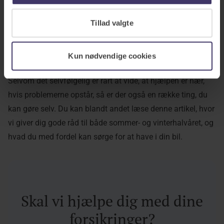
involveret i et uheld, som gør, at du ikke kan køre fra stedet,
kan Aros Autohjælp Plus hjælpe dig. For de fleste er det en
Tillad valgte
stor tryghed at vide, at der er nogen, man kan ringe til for at
få hjælp.
Kun nødvendige cookies
Få mere tryghed som bilist
Selvom det selvfølgelig er rart at vide, at hjælpen er nær,
hvis problemerne opstår, så er der også en række ting, du
kan gøre selv. Du kan blandt andet læse
denne artikel
, hvor
vi giver dig gode råd til både sommer- og vinterhalvåret, og
hvad du med fordel kan sørge for at have i din bil.
Skal vi hjælpe dig med dine
forsikringer?