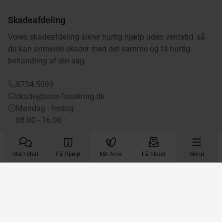
Skadeafdeling
Vores skadeafdeling sikrer hurtig hjælp uden ventetid, så
du kan anmelde skader med det samme og få hurtig
behandling af din sag.
8734 5099
skade@aros-forsikring.dk
Mandag - fredag
08.00 - 16.00
Start chat
Få Hjælp
Mit Aros
Få tilbud
Menu
Aros Forsikring på Facebook
Aros Forsikring på Instagram
Aros Forsikring på LinkedIn
Aros Forsikring på Trus
Aros Forsikring GS
Kalkværksvej 11, 12. 8000 Aarhus C
CVR-nummer 35 99 27 15
Aros Forsikring er tilsluttet Garantifonden for skadesforsikringsselskaber.