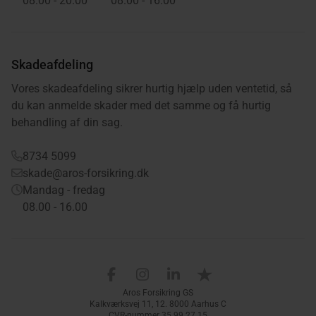
08.00 - 20.00
08.00 - 16.00
Skadeafdeling
Vores skadeafdeling sikrer hurtig hjælp uden ventetid, så
du kan anmelde skader med det samme og få hurtig
behandling af din sag.
8734 5099
skade@aros-forsikring.dk
Mandag - fredag
08.00 - 16.00
Aros Forsikring på Facebook
Aros Forsikring på Instagram
Aros Forsikring på LinkedIn
Aros Forsikring på Trus
Aros Forsikring GS
Kalkværksvej 11, 12. 8000 Aarhus C
CVR-nummer 35 99 27 15