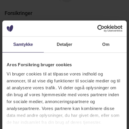
Forsikringer
Alle forsikringer
Bilforsikring
Samtykke
Detaljer
Om
Indboforsikring
Rejseforsikring
Aros Forsikring bruger cookies
Husforsikring
Vi bruger cookies til at tilpasse vores indhold og
Ulykkesforsikring
annoncer, til at vise dig funktioner til sociale medier og til
Veteranforsikring
at analysere vores trafik. Vi deler også oplysninger om
din brug af vores hjemmeside med vores partnere inden
Få et forsikringstjek
for sociale medier, annonceringspartnere og
analysepartnere. Vores partnere kan kombinere disse
Kundefordele
data med andre oplysninger, du har givet dem, eller som
de har indsamlet fra din brug af deres tjenester.
Ingen telefonkø