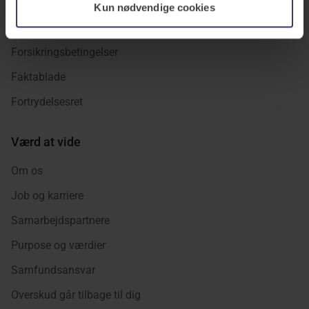
Tilmeld nyhedsbrev
Kun nødvendige cookies
Afmeld nyhedsbrev
Forsikringsbetingelser
Faktablade
Fortrydelsesret
Værd at vide
Om os
Job og karriere
Samarbejdspartnere
Purpose og værdier
Samfundsansvar
Overskud går tilbage til dig