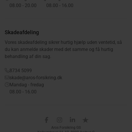
08.00 - 20.00
08.00 - 16.00
Skadeafdeling
Vores skadeafdeling sikrer hurtig hjælp uden ventetid, så
du kan anmelde skader med det samme og få hurtig
behandling af din sag.
8734 5099
skade@aros-forsikring.dk
Mandag - fredag
08.00 - 16.00
Aros Forsikring på Facebook
Aros Forsikring på Instagram
Aros Forsikring på LinkedIn
Aros Forsikring på Trus
Aros Forsikring GS