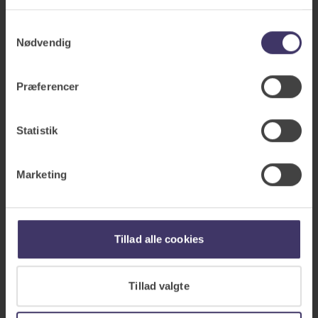
Samtykkevalg
Nødvendig
Forsikringer
Alle forsikringer
Præferencer
Bilforsikring
Indboforsikring
Statistik
Rejseforsikring
Marketing
Husforsikring
Ulykkesforsikring
Veteranforsikring
Tillad alle cookies
Få et forsikringstjek
Tillad valgte
Kundefordele