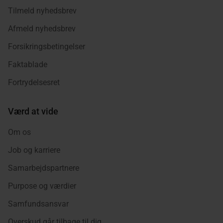
Tilmeld nyhedsbrev
Afmeld nyhedsbrev
Forsikringsbetingelser
Faktablade
Fortrydelsesret
Værd at vide
Om os
Job og karriere
Samarbejdspartnere
Purpose og værdier
Samfundsansvar
Overskud går tilbage til dig