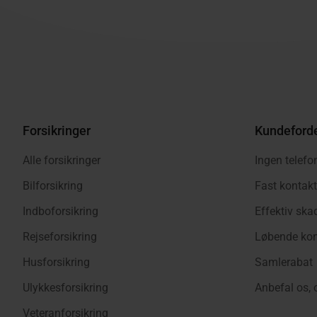
Forsikringer
Kundeford
Alle forsikringer
Ingen telefo
Bilforsikring
Fast kontak
Indboforsikring
Effektiv sk
Rejseforsikring
Løbende kon
Husforsikring
Samlerabat
Ulykkesforsikring
Anbefal os, 
Veteranforsikring