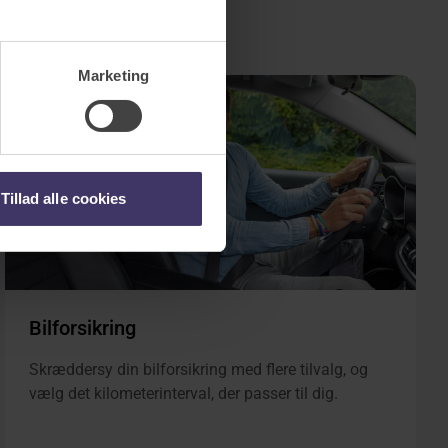
Marketing
Tillad alle cookies
Bilforsikring
Skræddersy din bilforsikring med flere tilvalg, og
vælg det kilometerinterval, der passer til dig.