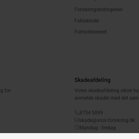
Forsikringsbetingelser
Faktablade
Fortrydelsesret
Skadeafdeling
g for
Vores skadeafdeling sikrer hu
anmelde skader med det samm
8734 5099
skade@aros-forsikring.dk
Mandag - fredag
08.00 - 16.00