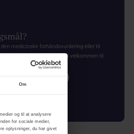
rgsmål?
 den medicinske forhåndsvurdering eller til
bestillingsforsikring, er du altid velkommen til
f. 7010 4222.
Ring til os på 7010 4222
Om
 medier og til at analysere
nden for sociale medier,
e oplysninger, du har givet