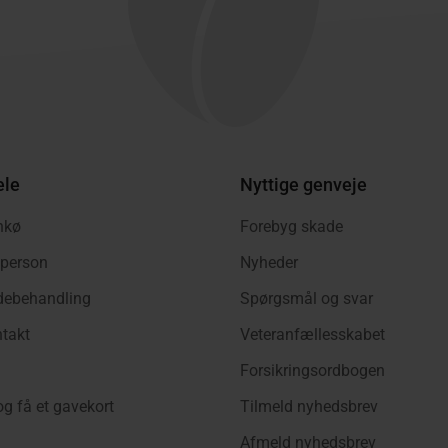
ele
Nyttige genveje
nkø
Forebyg skade
tperson
Nyheder
adebehandling
Spørgsmål og svar
takt
Veteranfællesskabet
Forsikringsordbogen
og få et gavekort
Tilmeld nyhedsbrev
Afmeld nyhedsbrev