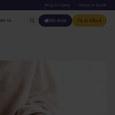
Brug for hjælp
Henvis en kunde
Mit Aros
Få et tilbud
akt os