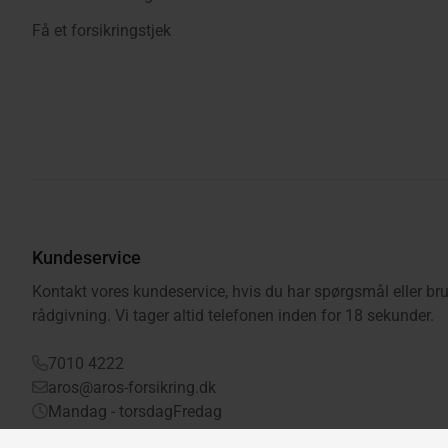
Få et forsikringstjek
Kundeservice
Kontakt vores kundeservice, hvis du har spørgsmål eller bru
rådgivning. Vi tager altid telefonen inden for 18 sekunder.
7010 4222
aros@aros-forsikring.dk
Mandag - torsdag
Fredag
08.00 - 20.00
08.00 - 16.00