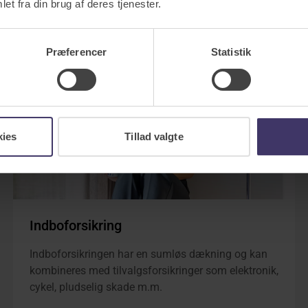
et fra din brug af deres tjenester.
Præferencer
Statistik
kies
Tillad valgte
Indboforsikring
Indboforsikringen har en sumløs dækning og kan
kombineres med tilvalgsforsikringer som elektronik,
cykel, pludselig skade m.m.