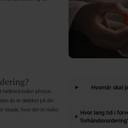
rdering?
Hvornår skal j
t helbred inden afrejse.
rdan du er dækket på din
r skade, hvor der er risiko
Hvor lang tid i for
forhåndsvurdering