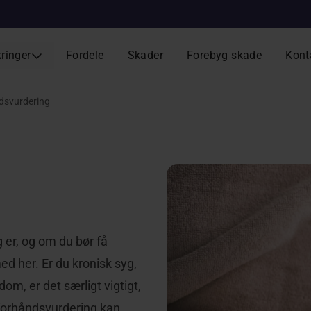
kringer
Fordele
Skader
Forebyg skade
Kont
dsvurdering
 er, og om du bør få
ed her. Er du kronisk syg,
m, er det særligt vigtigt,
 forhåndsvurdering kan