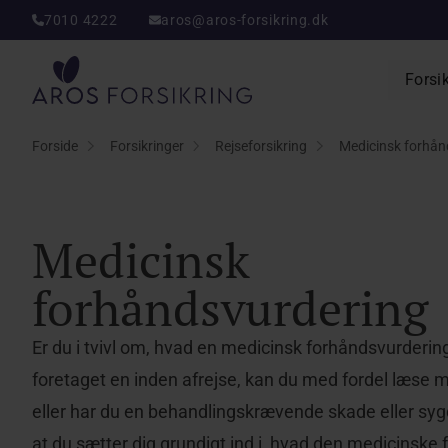
7010 4222
aros@aros-forsikring.dk
Aros Forsikring
Forsi
Forside
Forsikringer
Rejseforsikring
Medicinsk forhån
Medicinsk
forhåndsvurdering
Er du i tvivl om, hvad en medicinsk forhåndsvurdering
foretaget en inden afrejse, kan du med fordel læse m
eller har du en behandlingskrævende skade eller sygdo
at du sætter dig grundigt ind i, hvad den medicinske