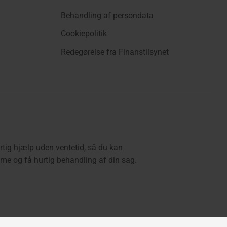
Behandling af persondata
Cookiepolitik
Redegørelse fra Finanstilsynet
rtig hjælp uden ventetid, så du kan
e og få hurtig behandling af din sag.