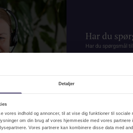
Har du spø
Har du spørgsmål til
vores rejse- eller af
at kontakte os på tl
Bliv ringet op
Detaljer
kies
se vores indhold og annoncer, til at vise dig funktioner til sociale
oplysninger om din brug af vores hjemmeside med vores partnere i
ysepartnere. Vores partnere kan kombinere disse data med andr