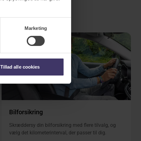
Marketing
Tillad alle cookies
Bilforsikring
Skræddersy din bilforsikring med flere tilvalg, og
vælg det kilometerinterval, der passer til dig.