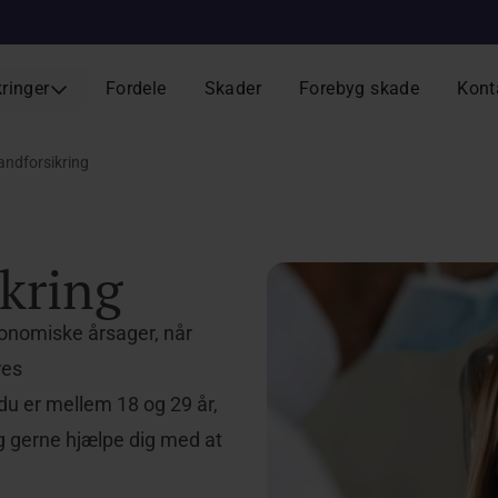
kringer
Fordele
Skader
Forebyg skade
Kont
ndforsikring
kring
onomiske årsager, når
res
du er mellem 18 og 29 år,
ig gerne hjælpe dig med at