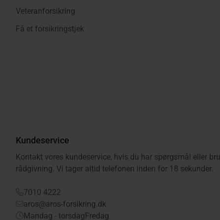
Veteranforsikring
Få et forsikringstjek
Kundeservice
Kontakt vores kundeservice, hvis du har spørgsmål eller bru
rådgivning. Vi tager altid telefonen inden for 18 sekunder.
7010 4222
aros@aros-forsikring.dk
Mandag - torsdag
Fredag