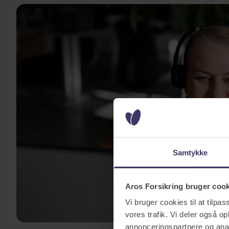
Samtykke
Aros Forsikring bruger coo
Vi bruger cookies til at tilpas
vores trafik. Vi deler også 
annonceringspartnere og anal