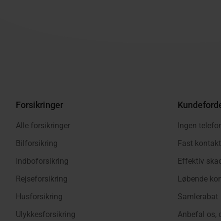
Forsikringer
Kundeford
Alle forsikringer
Ingen telefo
Bilforsikring
Fast kontak
Indboforsikring
Effektiv sk
Rejseforsikring
Løbende kon
Husforsikring
Samlerabat
Ulykkesforsikring
Anbefal os, 