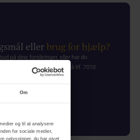
gsmål eller
brug for hjælp?
lbud på dine forsikringer, eller har du
id velkommen til at ringe os på tlf. 7010
Ring til os på 7010 4222
Om
 medier og til at analysere
nden for sociale medier,
e oplysninger, du har givet