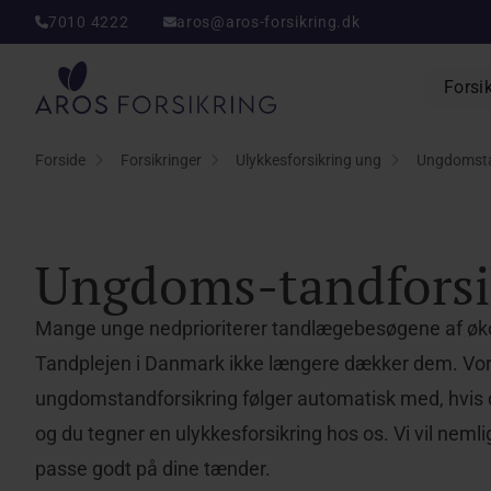
7010 4222
aros@aros-forsikring.dk
Aros Forsikring
Forsi
Forside
Forsikringer
Ulykkesforsikring ung
Ungdomsta
Ungdoms-tandforsi
Mange unge nedprioriterer tandlægebesøgene af øk
Tandplejen i Danmark ikke længere dækker dem. Vo
ungdomstandforsikring følger automatisk med, hvis 
og du tegner en ulykkesforsikring hos os. Vi vil neml
passe godt på dine tænder.