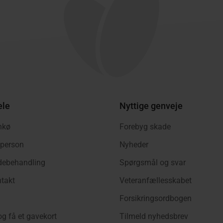
ele
Nyttige genveje
nkø
Forebyg skade
tperson
Nyheder
adebehandling
Spørgsmål og svar
takt
Veteranfællesskabet
Forsikringsordbogen
og få et gavekort
Tilmeld nyhedsbrev