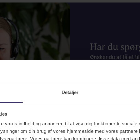
Har du spør
Ønsker du at få et ti
spørgsmål, er du alt
4222.
Få et tilbud
Detaljer
kies
se vores indhold og annoncer, til at vise dig funktioner til sociale
oplysninger om din brug af vores hjemmeside med vores partnere i
ysepartnere. Vores partnere kan kombinere disse data med andr