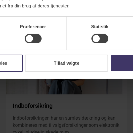
et fra din brug af deres tjenester.
Præferencer
Statistik
kies
Tillad valgte
Indboforsikring
Indboforsikringen har en sumløs dækning og kan
kombineres med tilvalgsforsikringer som elektronik,
cykel, pludselig skade m.m.