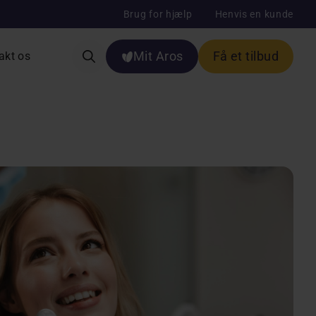
Brug for hjælp
Henvis en kunde
Mit Aros
Få et tilbud
akt os