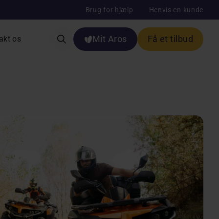
Brug for hjælp
Henvis en kunde
Mit Aros
Få et tilbud
akt os