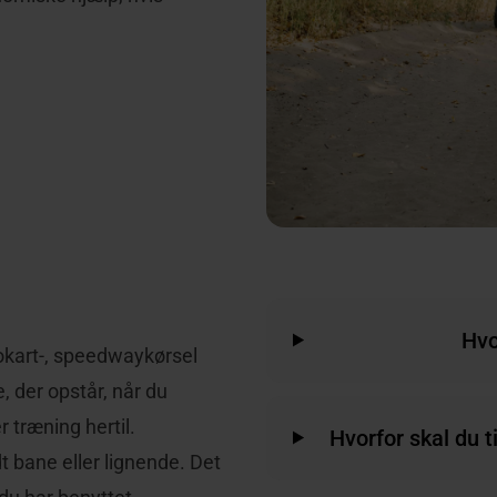
Hvo
okart-, speedwaykørsel
 der opstår, når du
r træning hertil.
Hvorfor skal du 
 bane eller lignende. Det