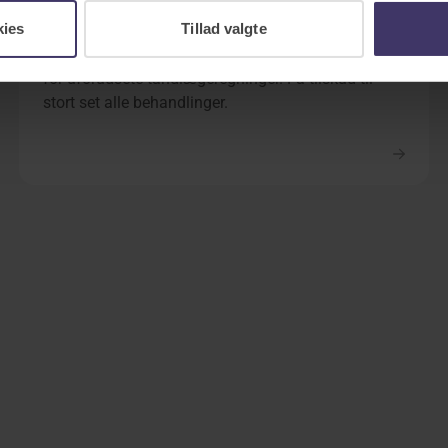
Tandforsikring 20-40-60
kies
Tillad valgte
Med en tandforsikring kan du slippe bekymringen
for uforudsete tandlægeregninger. Få tilskud til
stort set alle behandlinger.