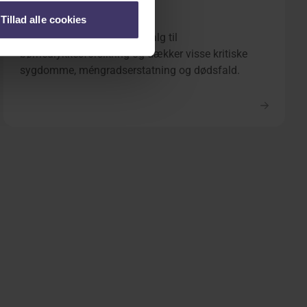
AP Børneforsikring
Tillad alle cookies
AP Børneforsikring er et tilvalg til
børneulykkesforsikring og dækker visse kritiske
sygdomme, méngradserstatning og dødsfald.