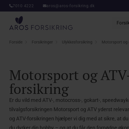
7010 4222
aros@aros-forsikring.dk
Aros Forsikring
Forsi
Forside
Forsikringer
Ulykkesforsikring
Motorsport og a
Motorsport og ATV
forsikring
Er du vild med ATV-, motocross-, gokart-, speedwaykør
tilvalgsforsikringen Motorsport og ATV yderst releva
og ATV-forsikringen hjælper vi dig med at sikre, at d
du dyrker din hobby – og at du får den fornødne øko