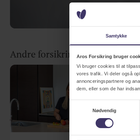
Samtykke
Andre forsikringer til dig
Aros Forsikring bruger coo
Vi bruger cookies til at tilpas
vores trafik. Vi deler også 
annonceringspartnere og anal
dem, eller som de har indsaml
Samtykkevalg
Nødvendig