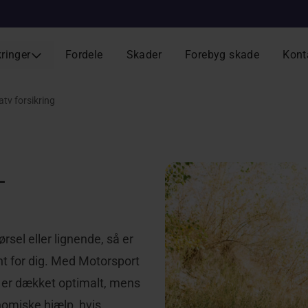
kringer
Fordele
Skader
Forebyg skade
Kont
tv forsikring
-
sel eller lignende, så er
nt for dig. Med Motorsport
u er dækket optimalt, mens
nomiske hjælp, hvis