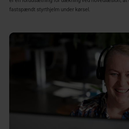
er en forudsætning for dækning ved hovedlæsion, at 
fastspændt styrthjelm under kørsel.