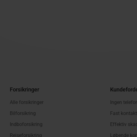
Forsikringer
Kundeford
Alle forsikringer
Ingen telefo
Bilforsikring
Fast kontak
Indboforsikring
Effektiv sk
Rejseforsikring
Løbende kon