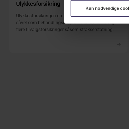
Ulykkesforsikring
Kun nødvendige coo
Ulykkesforsikringen dækker ulykker og varigt mén
såvel som behandlingsudgifter ved ulykke. Vælg
flere tilvalgsforsikringer såsom strakserstatning.