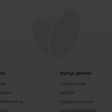
ele
Nyttige genveje
nkø
Forebyg skade
tperson
Nyheder
adebehandling
Spørgsmål og svar
takt
Veteranfællesskabet