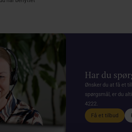
du har benyttet
Har du spør
Ønsker du at få et ti
spørgsmål, er du alt
4222.
Få et tilbud