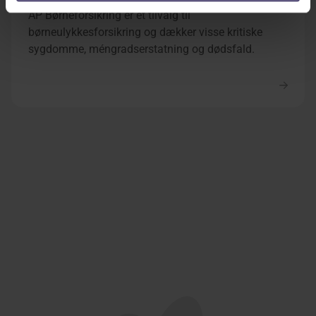
AP Børneforsikring er et tilvalg til
børneulykkesforsikring og dækker visse kritiske
sygdomme, méngradserstatning og dødsfald.