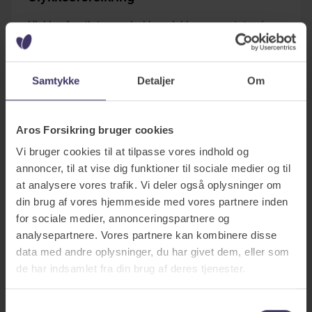
Ulykkesforsikringen dækker ulykker og varigt mén
såvel som behandlingsudgifter ved ulykke. Vælg
flere tilvalgsforsikringer såsom strakserstatning.
Samtykke
Detaljer
Om
Aros Forsikring bruger cookies
Vi bruger cookies til at tilpasse vores indhold og
annoncer, til at vise dig funktioner til sociale medier og til
at analysere vores trafik. Vi deler også oplysninger om
din brug af vores hjemmeside med vores partnere inden
for sociale medier, annonceringspartnere og
analysepartnere. Vores partnere kan kombinere disse
data med andre oplysninger, du har givet dem, eller som
de har indsamlet fra din brug af deres tjenester.
Tandforsikring 20-40-60
Samtykkevalg