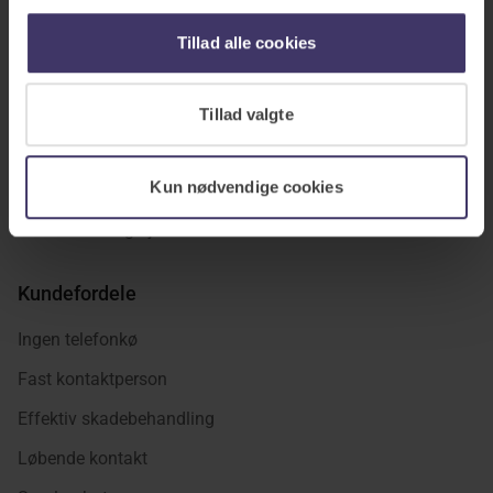
Indboforsikring
Tillad alle cookies
Rejseforsikring
Husforsikring
Tillad valgte
Ulykkesforsikring
Kun nødvendige cookies
Veteranforsikring
Få et forsikringstjek
Kundefordele
Ingen telefonkø
Fast kontaktperson
Effektiv skadebehandling
Løbende kontakt