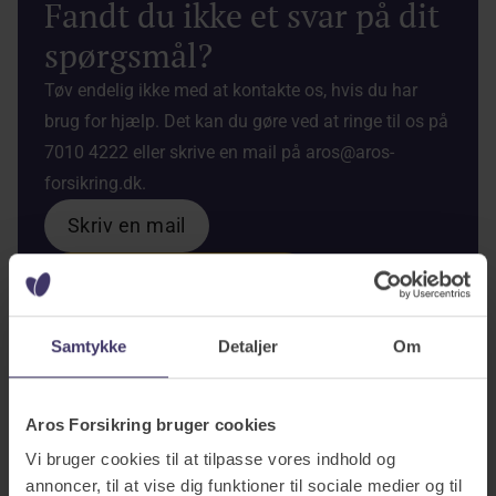
Fandt du ikke et svar på dit
spørgsmål?
Tøv endelig ikke med at kontakte os, hvis du har
brug for hjælp. Det kan du gøre ved at ringe til os på
7010 4222 eller skrive en mail på aros@aros-
forsikring.dk.
Skriv en mail
Ring til os på 7010 4222
Samtykke
Detaljer
Om
Aros Forsikring bruger cookies
Vi bruger cookies til at tilpasse vores indhold og
annoncer, til at vise dig funktioner til sociale medier og til