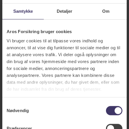
Samtykke
Detaljer
Om
Aros Forsikring bruger cookies
Vi bruger cookies til at tilpasse vores indhold og
annoncer, til at vise dig funktioner til sociale medier og til
at analysere vores trafik. Vi deler også oplysninger om
din brug af vores hjemmeside med vores partnere inden
for sociale medier, annonceringspartnere og
analysepartnere. Vores partnere kan kombinere disse
data med andre oplysninger, du har givet dem, eller som
de har indsamlet fra din brug af deres tjenester.
Puch lavede også biler
Samtykkevalg
Nødvendig
I dag holder Torben Andersen fra tid til anden foredrag om
Puch. På spørgsmålet om, hvilken veteranbil han godt
kunne tænke sig, dukker der overraskende viden frem.
Præferencer