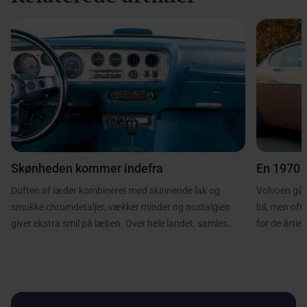
Skønheden kommer indefra
En 1970 
Duften af læder kombineret med skinnende lak og
Volvoen går
smukke chromdetaljer, vækker minder og nostalgien
bil, men oft
giver ekstra smil på læben. Over hele landet, samles
for de årtier
veteranentusiaster året rundt, for at sparke dæk og se
dominerede 
på smukke veteraner. Passionen er stor og følelserne
den periode,
mange.
linje at finde