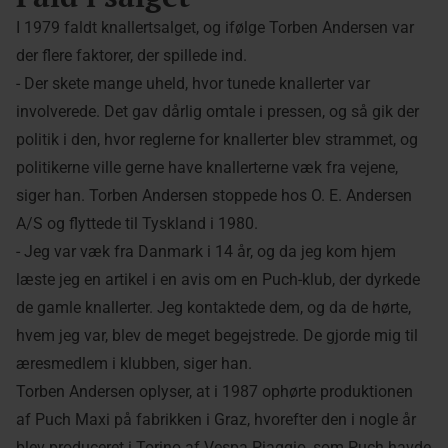
I 1979 faldt knallertsalget, og ifølge Torben Andersen var
der flere faktorer, der spillede ind.
- Der skete mange uheld, hvor tunede knallerter var
involverede. Det gav dårlig omtale i pressen, og så gik der
politik i den, hvor reglerne for knallerter blev strammet, og
politikerne ville gerne have knallerterne væk fra vejene,
siger han. Torben Andersen stoppede hos O. E. Andersen
A/S og flyttede til Tyskland i 1980.
- Jeg var væk fra Danmark i 14 år, og da jeg kom hjem
læste jeg en artikel i en avis om en Puch-klub, der dyrkede
de gamle knallerter. Jeg kontaktede dem, og da de hørte,
hvem jeg var, blev de meget begejstrede. De gjorde mig til
æresmedlem i klubben, siger han.
Torben Andersen oplyser, at i 1987 ophørte produktionen
af Puch Maxi på fabrikken i Graz, hvorefter den i nogle år
blev produceret i Torino af Vespa Piaggio, som Puch havde