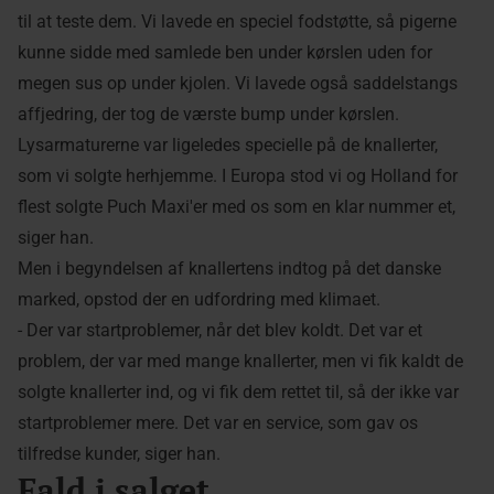
til at teste dem. Vi lavede en speciel fodstøtte, så pigerne
kunne sidde med samlede ben under kørslen uden for
megen sus op under kjolen. Vi lavede også saddelstangs
affjedring, der tog de værste bump under kørslen.
Lysarmaturerne var ligeledes specielle på de knallerter,
som vi solgte herhjemme. I Europa stod vi og Holland for
flest solgte Puch Maxi'er med os som en klar nummer et,
siger han.
Men i begyndelsen af knallertens indtog på det danske
marked, opstod der en udfordring med klimaet.
- Der var startproblemer, når det blev koldt. Det var et
problem, der var med mange knallerter, men vi fik kaldt de
solgte knallerter ind, og vi fik dem rettet til, så der ikke var
startproblemer mere. Det var en service, som gav os
tilfredse kunder, siger han.
Fald i salget