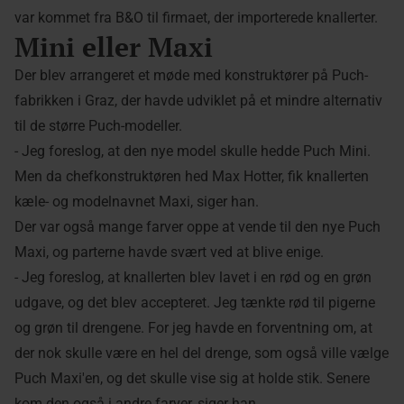
var kommet fra B&O til firmaet, der importerede knallerter.
Mini eller Maxi
Der blev arrangeret et møde med konstruktører på Puch-
fabrikken i Graz, der havde udviklet på et mindre alternativ
til de større Puch-modeller.
- Jeg foreslog, at den nye model skulle hedde Puch Mini.
Men da chefkonstruktøren hed Max Hotter, fik knallerten
kæle- og modelnavnet Maxi, siger han.
Der var også mange farver oppe at vende til den nye Puch
Maxi, og parterne havde svært ved at blive enige.
- Jeg foreslog, at knallerten blev lavet i en rød og en grøn
udgave, og det blev accepteret. Jeg tænkte rød til pigerne
og grøn til drengene. For jeg havde en forventning om, at
der nok skulle være en hel del drenge, som også ville vælge
Puch Maxi'en, og det skulle vise sig at holde stik. Senere
kom den også i andre farver, siger han.