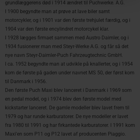
grundlæggerens død i 1914 ændret til Puchwerke. A.G.
I 1900 begyndte man at prøve at lave biler samt
motorcykler, og i 1901 var den første trehjulet færdig, og i
1904 var den første encylindret motorcykel klar.
I 1928 lægges firmaet sammen med Austro Daimler, og i
1934 fusionerer man med Steyr-Werke A.G. og får så det
nye navn Steyr-Daimler-Puch Fahrzeugtechnic GmbH.
I ca. 1952 begyndte man at udvikle på knallerter, og i 1954
kom de første på gaden under navnet MS 50, der først kom
til Danmark i 1956.
Den første Puch Maxi blev lanceret i Danmark i 1969 som
en pedal model, og i 1974 blev den første model med
kickstarter lanceret. De gamle modeller blev lavet frem til
1979 og har runde karburatorer. De nye modeller er lavet
fra 1980 til 1991 og har firkantede karburatorer. I 1991 kom
Maxi'en som P11 og P12 lavet af producenten Piaggio.