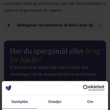
computer, tablet og smartphone, som gør det vanskeligt for
andre at følge med på din skærm.
Betingelser for benyttelse af Web Clean Up
Har du spørgsmål eller
brug
for
hjælp?
Vi står klar til at hjælpe dig med at forstå dine
forsikringer. Har du spørgsmål eller brug for hjælp,
er du velkommen til at kontakte os på telefon 7010
4222 eller mail aros@aros-forsikring.dk.
Ring 7010 4222
Skriv en mail
Samtykke
Detaljer
Om