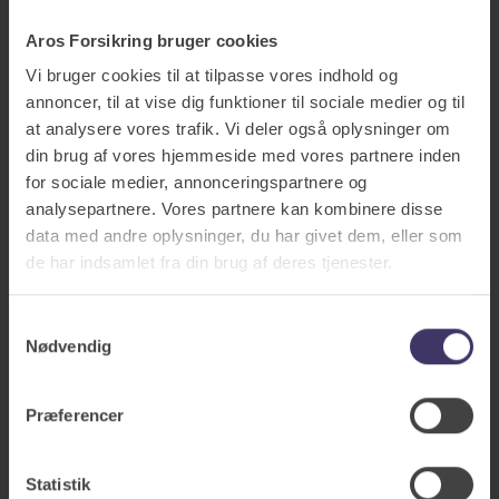
Aros Forsikring bruger cookies
Vi bruger cookies til at tilpasse vores indhold og
annoncer, til at vise dig funktioner til sociale medier og til
at analysere vores trafik. Vi deler også oplysninger om
din brug af vores hjemmeside med vores partnere inden
for sociale medier, annonceringspartnere og
analysepartnere. Vores partnere kan kombinere disse
data med andre oplysninger, du har givet dem, eller som
de har indsamlet fra din brug af deres tjenester.
Samtykkevalg
Nødvendig
Andre forsikringer til dig
Præferencer
Statistik